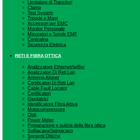
Limitatore di Transitori
Clamp
Test System
Tripode e Mast
Accessori per EMC
Monitor Personale
Misuratori e Sonde EMF
Centralina
Sicurezza Elettrica
RETI E FIBRA OTTICA
Analizzatore Ethernet/Ip/Ber
Analizzatori Di Reti Lan
Antenna Aligner
Certificatori Di Reti Lan
Cable Fault Locator
Certificatori
Giuntatrici
Identificatore Fibra Attiva
Motocompressore
Otdr
Power Meter
Preparazione e pulizia della fibra ottica
Soffiacavo/Spingicavo
Sorgenti Ottiche