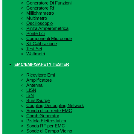
Generatore Di Funzioni
Generatore Rf
Milliohmmetro
Multimetro
Oscilloscopio
Pinza Amperometrica
Ponte Lcr
Componenti Microonde
Kit Calibrazione
Test Set
Wattmetri
EMC/EMF/SAFETY TESTER
Ricevitore Emi
Amplificatore
Antenna
LISN
ISN
Burst/Surge
Coupling Decoupling Network
Sonda di corrente EMC
Comb Generator
Pistola Elettrostatica
Sonda RF per EMC
Sonde di Campo Vicino