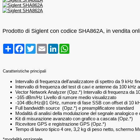
Prodotto di Siglent con codice SHA862A, in vendita onli
Condividi
Facebook
Twitter
Email
LinkedIn
WhatsApp
Caratteristiche principali
Intervallo di frequenza dell'analizzatore di spettro da 9 kHz f
Intervallo di frequenza del test di cavi e antenne da 100 kHz
Vector Network Analyzer (Opz.*) Intervallo di frequenza da 1
-165 dBm/Hz Livello di rumore medio visualizzato
-104 dBc/Hz@1 GHz, rumore di fase SSB con offset di 10 
Full bandwidth source (Opz.*) e preamplificatore standard
Modalità di analisi della modulazione del segnale analogico e d
Kit di misurazione avanzato con grafico a cascata (Opz.*)
Ricevitore GPS e registrazione GPS (Opz.*)
Tempo di lavoro tipico 4 ore, 3,2 kg di peso netto, schermo Mul
*modalità opzionale