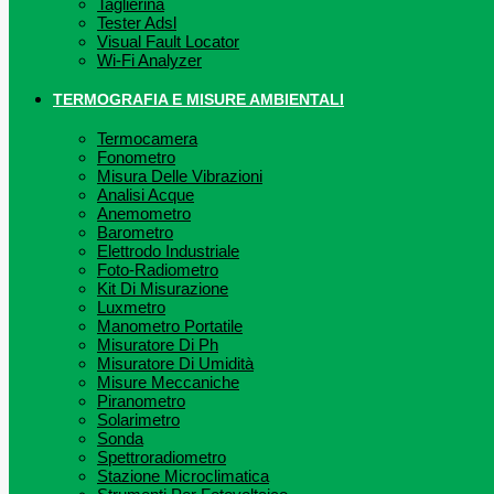
Taglierina
Tester Adsl
Visual Fault Locator
Wi-Fi Analyzer
TERMOGRAFIA E MISURE AMBIENTALI
Termocamera
Fonometro
Misura Delle Vibrazioni
Analisi Acque
Anemometro
Barometro
Elettrodo Industriale
Foto-Radiometro
Kit Di Misurazione
Luxmetro
Manometro Portatile
Misuratore Di Ph
Misuratore Di Umidità
Misure Meccaniche
Piranometro
Solarimetro
Sonda
Spettroradiometro
Stazione Microclimatica