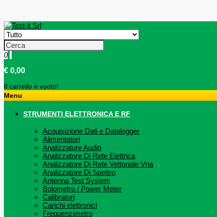
0
€ 0,00
Il carrello è vuoto!
Menu
STRUMENTI ELETTRONICA E RF
Acquisizione Dati e Datalogger
Alimentatori
Analizzatore Audio
Analizzatore Di Rete Elettrica
Analizzatore Di Rete Vettoriale Vna
Analizzatore Di Spettro
Antenna Test System
Bolometro / Power Meter
Calibratori
Carichi elettronici
Frequenzimetro