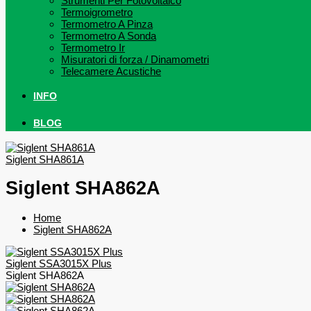
Strumenti Per Fotovoltaico
Termoigrometro
Termometro A Pinza
Termometro A Sonda
Termometro Ir
Misuratori di forza / Dinamometri
Telecamere Acustiche
INFO
BLOG
Siglent SHA861A
Siglent SHA862A
Home
Siglent SHA862A
Siglent SSA3015X Plus
Siglent SHA862A