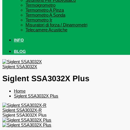
Strumenti Per Fotovoltaico
Termoigrometro
Termometro A Pinza
Termometro A Sonda
Termometro Ir
Misuratori di forza / Dinamometri
Telecamere Acustiche
INFO
BLOG
Siglent SSA3032X
Siglent SSA3032X Plus
Home
Siglent SSA3032X Plus
Siglent SSA3032X-R
Siglent SSA3032X Plus