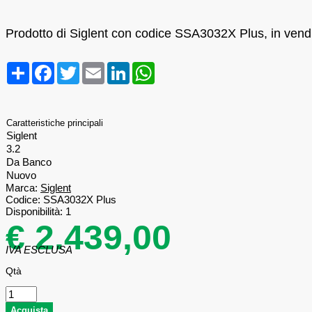
Prodotto di Siglent con codice SSA3032X Plus, in vendit
Condividi
Facebook
Twitter
Email
LinkedIn
WhatsApp
Caratteristiche principali
Siglent
3.2
Da Banco
Nuovo
Marca:
Siglent
Codice:
SSA3032X Plus
Disponibilità:
1
€ 2.439,00
IVA ESCLUSA
Qtà