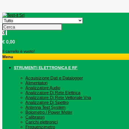
0
€ 0,00
Il carrello è vuoto!
Menu
STRUMENTI ELETTRONICA E RF
Acquisizione Dati e Datalogger
Alimentatori
Analizzatore Audio
Analizzatore Di Rete Elettrica
Analizzatore Di Rete Vettoriale Vna
Analizzatore Di Spettro
Antenna Test System
Bolometro / Power Meter
Calibratori
Carichi elettronici
Frequenzimetro