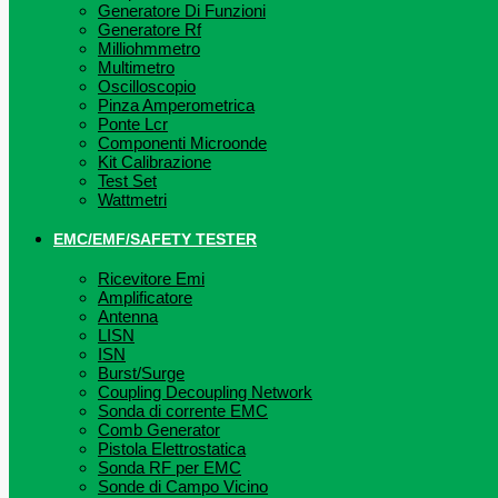
Generatore Di Funzioni
Generatore Rf
Milliohmmetro
Multimetro
Oscilloscopio
Pinza Amperometrica
Ponte Lcr
Componenti Microonde
Kit Calibrazione
Test Set
Wattmetri
EMC/EMF/SAFETY TESTER
Ricevitore Emi
Amplificatore
Antenna
LISN
ISN
Burst/Surge
Coupling Decoupling Network
Sonda di corrente EMC
Comb Generator
Pistola Elettrostatica
Sonda RF per EMC
Sonde di Campo Vicino