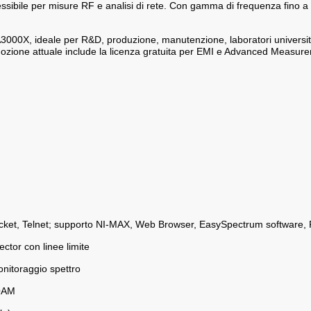
essibile per misure RF e analisi di rete. Con gamma di frequenza fino a 
A3000X, ideale per R&D, produzione, manutenzione, laboratori universita
mozione attuale include la licenza gratuita per EMI e Advanced Measur
cket, Telnet; supporto NI-MAX, Web Browser, EasySpectrum software, F
ector con linee limite
itoraggio spettro
QAM