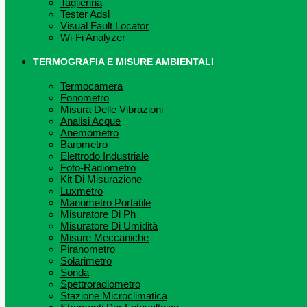
Taglierina
Tester Adsl
Visual Fault Locator
Wi-Fi Analyzer
TERMOGRAFIA E MISURE AMBIENTALI
Termocamera
Fonometro
Misura Delle Vibrazioni
Analisi Acque
Anemometro
Barometro
Elettrodo Industriale
Foto-Radiometro
Kit Di Misurazione
Luxmetro
Manometro Portatile
Misuratore Di Ph
Misuratore Di Umidità
Misure Meccaniche
Piranometro
Solarimetro
Sonda
Spettroradiometro
Stazione Microclimatica