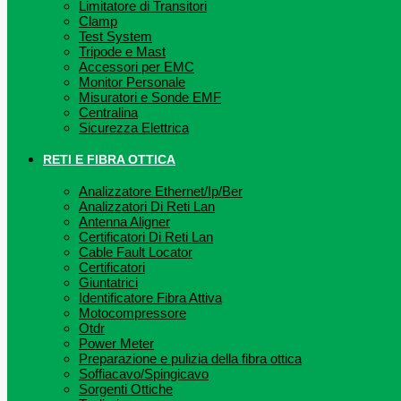
Limitatore di Transitori
Clamp
Test System
Tripode e Mast
Accessori per EMC
Monitor Personale
Misuratori e Sonde EMF
Centralina
Sicurezza Elettrica
RETI E FIBRA OTTICA
Analizzatore Ethernet/Ip/Ber
Analizzatori Di Reti Lan
Antenna Aligner
Certificatori Di Reti Lan
Cable Fault Locator
Certificatori
Giuntatrici
Identificatore Fibra Attiva
Motocompressore
Otdr
Power Meter
Preparazione e pulizia della fibra ottica
Soffiacavo/Spingicavo
Sorgenti Ottiche