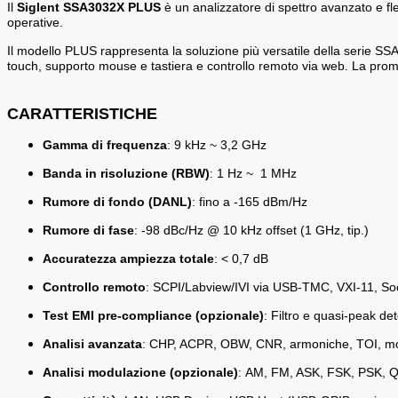
Il
Siglent SSA3032X PLUS
è un analizzatore di spettro avanzato e fl
operative.
Il modello PLUS rappresenta la soluzione più versatile della serie SS
touch, supporto mouse e tastiera e controllo remoto via web. La pro
CARATTERISTICHE
Gamma di frequenza
:
9 kHz
~
3,2 GHz
Banda in risoluzione (RBW)
: 1 Hz
~
1 MHz
Rumore di fondo (DANL)
: fino a -165 dBm/Hz
Rumore di fase
: -98 dBc/Hz @ 10 kHz offset (1 GHz, tip.)
Accuratezza ampiezza totale
: < 0,7 dB
Controllo remoto
: SCPI/Labview/IVI via USB-TMC, VXI-11, So
Test EMI pre-compliance (opzionale)
:
Filtro e quasi-peak det
Analisi avanzata
: CHP, ACPR, OBW, CNR, armoniche, TOI, mon
Analisi modulazione (opzionale)
:
AM, FM, ASK, FSK, PSK, 