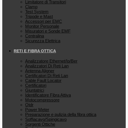
Limitatore di Transitori
Clamp
Test System
Tripode e Mast
Accessori per EMC
Monitor Personale
Misuratori e Sonde EMF
Centralina
Sicurezza Elettrica
RETI E FIBRA OTTICA
Analizzatore Ethernet/Ip/Ber
Analizzatori Di Reti Lan
Antenna Aligner
Certificatori Di Reti Lan
Cable Fault Locator
Certificatori
Giuntatrici
Identificatore Fibra Attiva
Motocompressore
Otdr
Power Meter
Preparazione e pulizia della fibra ottica
Soffiacavo/Spingicavo
Sorgenti Ottiche