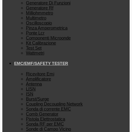
Generatore Di Funzioni
Generatore Rf
Milliohmmetro
Multimetro
Oscilloscopio
Pinza Amperometrica
Ponte Lcr
Componenti Microonde
Kit Calibrazione
Test Set
Wattmetri
EMC/EMF/SAFETY TESTER
Ricevitore Emi
Amplificatore
Antenna
LISN
ISN
Burst/Surge
Coupling Decoupling Network
Sonda di corrente EMC
Comb Generator
Pistola Elettrostatica
Sonda RF per EMC
Sonde di Campo Vicino