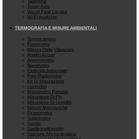
Taglierina
Tester Adsl
Visual Fault Locator
Wi-Fi Analyzer
TERMOGRAFIA E MISURE AMBIENTALI
Termocamera
Fonometro
Misura Delle Vibrazioni
Analisi Acque
Anemometro
Barometro
Elettrodo Industriale
Foto-Radiometro
Kit Di Misurazione
Luxmetro
Manometro Portatile
Misuratore Di Ph
Misuratore Di Umidità
Misure Meccaniche
Piranometro
Solarimetro
Sonda
Spettroradiometro
Stazione Microclimatica