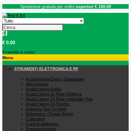
Spedizione gratuita per ordini
superiori € 150,00
0
€ 0,00
Il carrello è vuoto!
Menu
STRUMENTI ELETTRONICA E RF
Acquisizione Dati e Datalogger
Alimentatori
Analizzatore Audio
Analizzatore Di Rete Elettrica
Analizzatore Di Rete Vettoriale Vna
Analizzatore Di Spettro
Antenna Test System
Bolometro / Power Meter
Calibratori
Carichi elettronici
Frequenzimetro