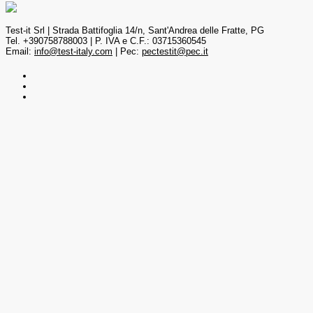
Test-it Srl | Strada Battifoglia 14/n, Sant'Andrea delle Fratte, PG
Tel. +390758788003 | P. IVA e C.F.: 03715360545
Email:
info@test-italy.com
| Pec:
pectestit@pec.it