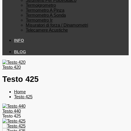
Strumenti Per Fotovoltaico
Termoigrometro
Termometro A Pinza
Termometro A Sonda
Termometro Ir
Misuratori di forza / Dinamometri
Telecamere Acustiche
INFO
BLOG
Testo 420
Testo 425
Home
Testo 425
Testo 440
Testo 425