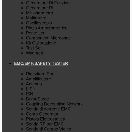
Generatore Di Funzioni
Generatore Rf
Milliohmmetro
Multimetro
Oscilloscopio
Pinza Amperometrica
Ponte Lcr
Componenti Microonde
Kit Calibrazione
Test Set
Wattmetri
EMC/EMF/SAFETY TESTER
Ricevitore Emi
Amplificatore
Antenna
LISN
ISN
Burst/Surge
Coupling Decoupling Network
Sonda di corrente EMC
Comb Generator
Pistola Elettrostatica
Sonda RF per EMC
Sonde di Campo Vicino