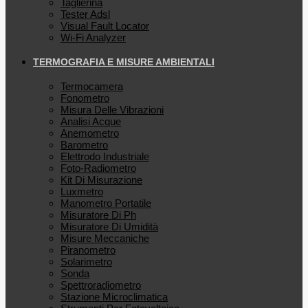
Taglierina
Tester Adsl
Visual Fault Locator
Wi-Fi Analyzer
TERMOGRAFIA E MISURE AMBIENTALI
Termocamera
Fonometro
Misura Delle Vibrazioni
Analisi Acque
Anemometro
Barometro
Elettrodo Industriale
Foto-Radiometro
Kit Di Misurazione
Luxmetro
Manometro Portatile
Misuratore Di Ph
Misuratore Di Umidità
Misure Meccaniche
Piranometro
Solarimetro
Sonda
Spettroradiometro
Stazione Microclimatica