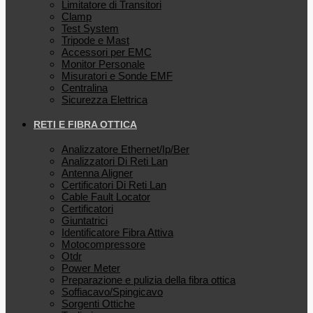
Limitatore di Transitori
Clamp
Test System
Tripode e Mast
Accessori per EMC
Monitor Personale
Misuratori e Sonde EMF
Centralina
Sicurezza Elettrica
RETI E FIBRA OTTICA
Analizzatore Ethernet/Ip/Ber
Analizzatori Di Reti Lan
Antenna Aligner
Certificatori Di Reti Lan
Cable Fault Locator
Certificatori
Giuntatrici
Identificatore Fibra Attiva
Motocompressore
Otdr
Power Meter
Preparazione e pulizia della fibra ottica
Soffiacavo/Spingicavo
Sorgenti Ottiche