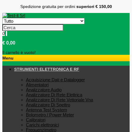
Spedizione gratuita per ordini
superiori € 150,00
0
€ 0,00
Il carrello è vuoto!
Menu
STRUMENTI ELETTRONICA E RF
Acquisizione Dati e Datalogger
Alimentatori
Analizzatore Audio
Analizzatore Di Rete Elettrica
Analizzatore Di Rete Vettoriale Vna
Analizzatore Di Spettro
Antenna Test System
Bolometro / Power Meter
Calibratori
Carichi elettronici
Frequenzimetro