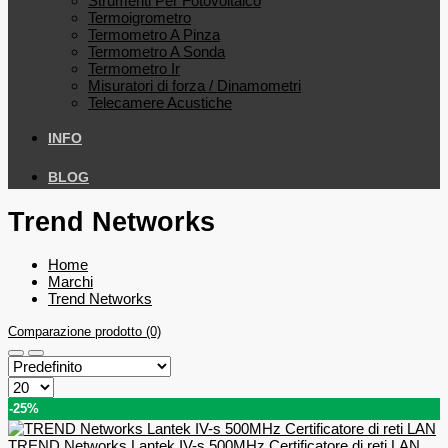
Strumenti Per Fotovoltaico
Termoigrometro
Termometro A Pinza
Termometro A Sonda
Termometro Ir
Misuratori di forza / Dinamometri
Telecamere Acustiche
INFO
BLOG
Trend Networks
Home
Marchi
Trend Networks
Comparazione prodotto (0)
-25%
TREND Networks Lantek IV-s 500MHz Certificatore di reti LAN