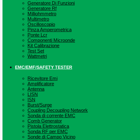
Generatore Di Funzioni
Generatore Rf
Milliohmmetro
Multimetro
Oscilloscopio
Pinza Amperometrica
Ponte Lcr
Componenti Microonde
Kit Calibrazione
Test Set
Wattmetri
EMC/EMF/SAFETY TESTER
Ricevitore Emi
Amplificatore
Antenna
LISN
ISN
Burst/Surge
Coupling Decoupling Network
Sonda di corrente EMC
Comb Generator
Pistola Elettrostatica
Sonda RF per EMC
Sonde di Campo Vicino