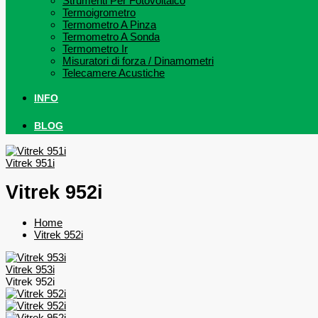
Strumenti Per Fotovoltaico
Termoigrometro
Termometro A Pinza
Termometro A Sonda
Termometro Ir
Misuratori di forza / Dinamometri
Telecamere Acustiche
INFO
BLOG
Vitrek 951i
Vitrek 952i
Home
Vitrek 952i
Vitrek 953i
Vitrek 952i