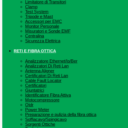
Limitatore di Transitori
Clamp
Test System
Tripode e Mast
Accessori per EMC
Monitor Personale
Misuratori e Sonde EMF
Centralina
Sicurezza Elettrica
RETI E FIBRA OTTICA
Analizzatore Ethernet/Ip/Ber
Analizzatori Di Reti Lan
Antenna Aligner
Certificatori Di Reti Lan
Cable Fault Locator
Certificatori
Giuntatrici
Identificatore Fibra Attiva
Motocompressore
Otdr
Power Meter
Preparazione e pulizia della fibra ottica
Soffiacavo/Spingicavo
Sorgenti Ottiche