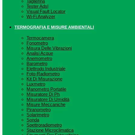
Taglierina
Tester Adsl
Visual Fault Locator
Wi-Fi Analyzer
TERMOGRAFIA E MISURE AMBIENTALI
Termocamera
Fonometro
Misura Delle Vibrazioni
Analisi Acque
Anemometro
Barometro
Elettrodo Industriale
Foto-Radiometro
Kit Di Misurazione
Luxmetro
Manometro Portatile
Misuratore Di Ph
Misuratore Di Umidità
Misure Meccaniche
Piranometro
Solarimetro
Sonda
Spettroradiometro
Stazione Microclimatica