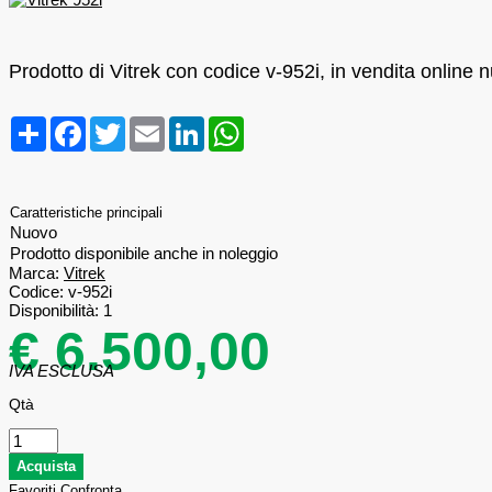
Prodotto di Vitrek con codice v-952i, in vendita online 
Condividi
Facebook
Twitter
Email
LinkedIn
WhatsApp
Caratteristiche principali
Nuovo
Prodotto disponibile anche in noleggio
Marca:
Vitrek
Codice:
v-952i
Disponibilità:
1
€ 6.500,00
IVA ESCLUSA
Qtà
Favoriti
Confronta