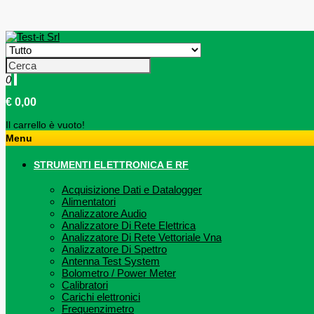
0
€ 0,00
Il carrello è vuoto!
Menu
STRUMENTI ELETTRONICA E RF
Acquisizione Dati e Datalogger
Alimentatori
Analizzatore Audio
Analizzatore Di Rete Elettrica
Analizzatore Di Rete Vettoriale Vna
Analizzatore Di Spettro
Antenna Test System
Bolometro / Power Meter
Calibratori
Carichi elettronici
Frequenzimetro