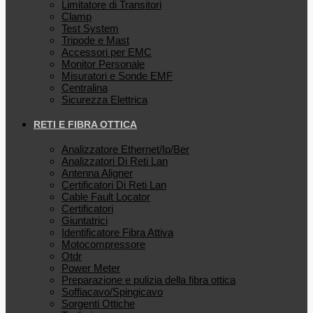
Limitatore di Transitori
Clamp
Test System
Tripode e Mast
Accessori per EMC
Monitor Personale
Misuratori e Sonde EMF
Centralina
Sicurezza Elettrica
RETI E FIBRA OTTICA
Analizzatore Ethernet/Ip/Ber
Analizzatori Di Reti Lan
Antenna Aligner
Certificatori Di Reti Lan
Cable Fault Locator
Certificatori
Giuntatrici
Identificatore Fibra Attiva
Motocompressore
Otdr
Power Meter
Preparazione e pulizia della fibra ottica
Soffiacavo/Spingicavo
Sorgenti Ottiche