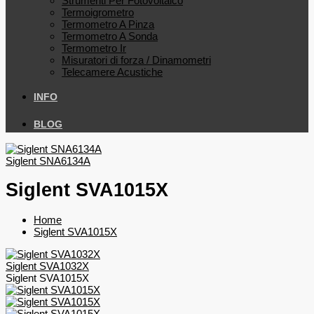
Strumenti Per Fotovoltaico
Termoigrometro
Termometro A Pinza
Termometro A Sonda
Termometro Ir
Misuratori di forza / Dinamometri
Telecamere Acustiche
INFO
BLOG
Siglent SNA6134A
Siglent SVA1015X
Home
Siglent SVA1015X
Siglent SVA1032X
Siglent SVA1015X