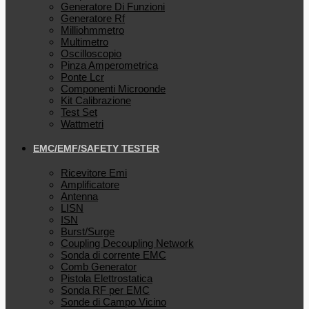
Generatore Di Funzioni
Generatore Rf
Milliohmmetro
Multimetro
Oscilloscopio
Pinza Amperometrica
Ponte Lcr
Componenti Microonde
Kit Calibrazione
Test Set
Wattmetri
EMC/EMF/SAFETY TESTER
Ricevitore Emi
Amplificatore
Antenna
LISN
ISN
Burst/Surge
Coupling Decoupling Network
Sonda di corrente EMC
Comb Generator
Pistola Elettrostatica
Sonda RF per EMC
Sonde di Campo Vicino