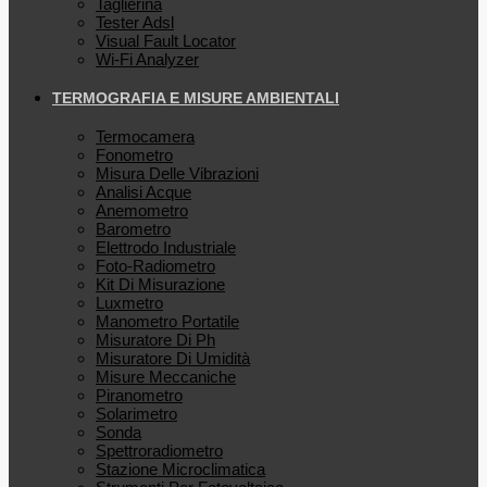
Taglierina
Tester Adsl
Visual Fault Locator
Wi-Fi Analyzer
TERMOGRAFIA E MISURE AMBIENTALI
Termocamera
Fonometro
Misura Delle Vibrazioni
Analisi Acque
Anemometro
Barometro
Elettrodo Industriale
Foto-Radiometro
Kit Di Misurazione
Luxmetro
Manometro Portatile
Misuratore Di Ph
Misuratore Di Umidità
Misure Meccaniche
Piranometro
Solarimetro
Sonda
Spettroradiometro
Stazione Microclimatica