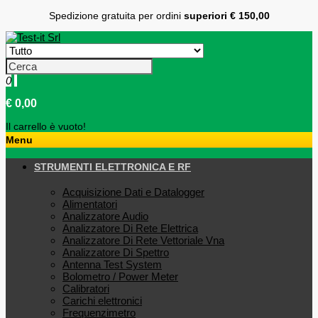
Spedizione gratuita per ordini
superiori € 150,00
0
€ 0,00
Il carrello è vuoto!
Menu
STRUMENTI ELETTRONICA E RF
Acquisizione Dati e Datalogger
Alimentatori
Analizzatore Audio
Analizzatore Di Rete Elettrica
Analizzatore Di Rete Vettoriale Vna
Analizzatore Di Spettro
Antenna Test System
Bolometro / Power Meter
Calibratori
Carichi elettronici
Frequenzimetro